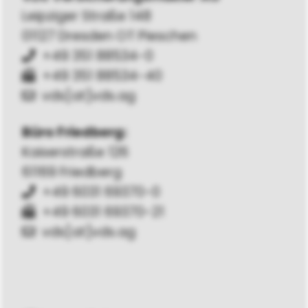
Leipziger Straße 148
01127 Dresden OT Pieschen
+49 351 88534-0
+49 351 88534-40
vds[at]vds.ag
Büro Friedberg:
Kaiserstraße 126
61169 Friedberg
+49 6031 69370-0
+49 6031 69370-21
vds[at]vds.ag