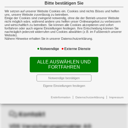
Sie und Ihren Betrieb zukommen können,
Bitte bestätigen Sie
wenn solch eine Fassade Schaden
Wir setzen auf unserer Website Cookies ein. Cookies sind nichts Böses und helfen
uns, unsere Website zuverlässig zu betreiben.
nimmt?
Einige der Cookies sind zwingend notwendig, ohne die der Betrieb unserer Website
nicht möglich wäre, während andere uns helfen unser Onlineangebot zu verbessern
und wirtschaftlich zu betreiben. Sie können alle Cookies akzeptieren und sofort
fortfahren oder auch eigene Einstellungen festlegen. Ihre Entscheidung können Sie
Der Versicherer beauftragt ein
nachträglich jederzeit widerrufen und Cookies abwählen (z.B. im Fußbereich unserer
Website).
Unternehmen mit dem Ersatz der
Nähere Hinweise erhalten Sie in unserer Datenschutzerklärung.
gebrochenen Scheiben und Sie müssen
Notwendige
Externe Dienste
sich nicht weiter kümmern.
ALLE AUSWÄHLEN UND
FORTFAHREN
Notwendige bestätigen
Eigene Einstellungen festlegen
Erstinformation
Datenschutzerklärung
Impressum
Kontakt
VDS Versicherungsmakler AG