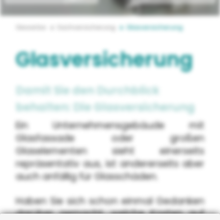
Gewerbe
Sachversicherung
Glasversicherung
Glasversicherung
Damit Sie den Durchblick
behalten: Die Glasversicherung
Ein Unternehmensgebäude mit
Glasfassade oder großen
Glaselementen sieht einerseits
repräsentativ aus, ist andererseits aber
auch anfällig für Glasschäden.
Haben Sie sich schon einmal Gedanken
darüber gemacht, welche Kosten auf