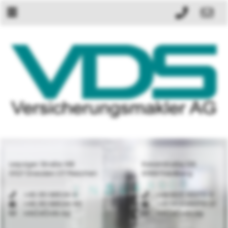
Leipziger Straße 148
Kaiserstraße 126
01127 Dresden OT Pieschen
61169 Friedberg
+49 351 88534-0
+49 6031 69370-0
+49 351 88534-40
+49 6031 69370-21
vds[at]vds.ag
vds[at]vds.ag